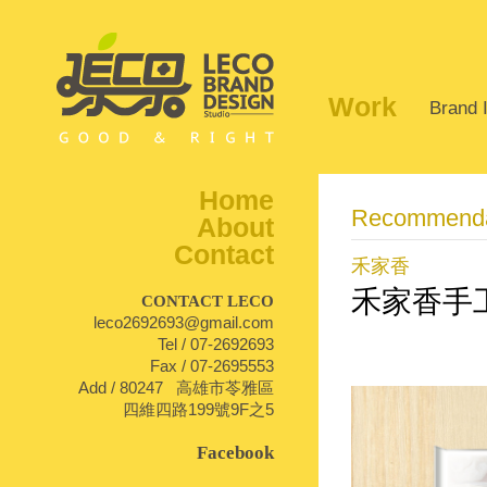
Work
Brand I
Home
Recommenda
About
Contact
禾家香
禾家香手
CONTACT LECO
leco2692693@gmail.com
Tel / 07-2692693
1
Fax / 07-2695553
Add / 80247 高雄市苓雅區
四維四路199號9F之5
Facebook