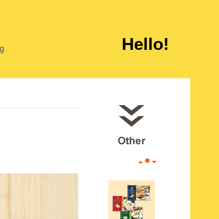
Hello!
ng