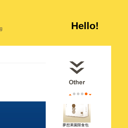
enepic皮件製品
Hello!
包裝盒設計
ng
香威珍珠粉包裝
盒設計
夢想果園限食包
果禮盒設計