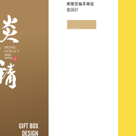
東隆堂土龍酒包
裝設計
enepic皮件製品
包裝盒設計
香威珍珠粉包裝