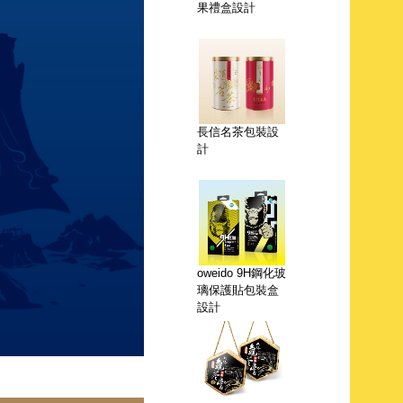
長信名茶包裝設
計
oweido 9H鋼化玻
璃保護貼包裝盒
設計
東隆堂龜苓膏提
盒設計