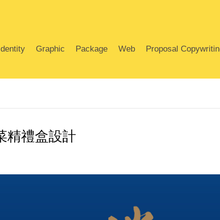
dentity
Graphic
Package
Web
Proposal Copywriti
菜精禮盒設計