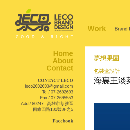
Work
Brand I
Home
夢想果園
About
Contact
包裝盒設計
海裏王淡
CONTACT LECO
leco2692693@gmail.com
Tel / 07-2692693
1
2
3
4
Fax / 07-2695553
Add / 80247 高雄市苓雅區
四維四路199號9F之5
Facebook