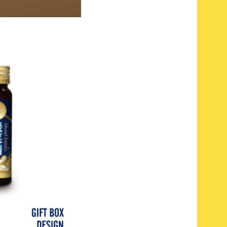
盒設計
夢想果園限食包
果禮盒設計
長信名茶包裝設
計