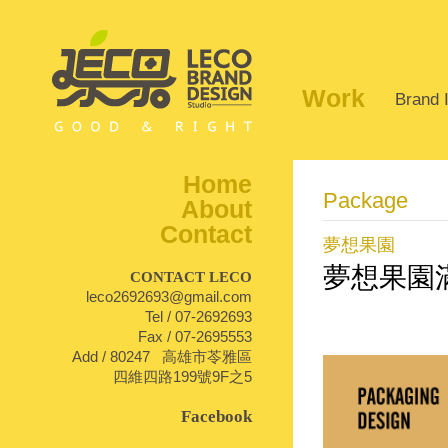
Work
Brand I
Home
Package
About
Contact
夢想果園
夢想果園
CONTACT LECO
leco2692693@gmail.com
Tel / 07-2692693
1
Fax / 07-2695553
Add / 80247 高雄市苓雅區
四維四路199號9F之5
Facebook