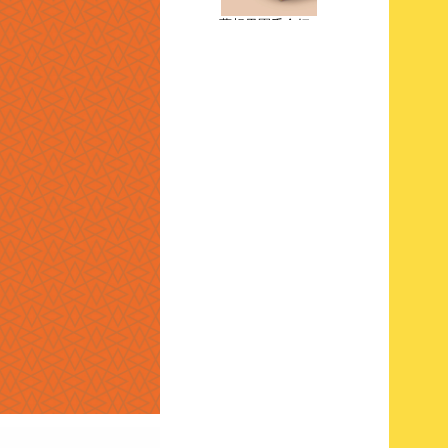
豆包裝設計
夢想果園果乾貼
紙與包裝袋設計
夢想果園限食包
果禮盒設計
夢想果園好米包
裝設計