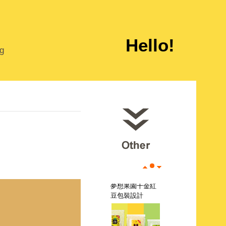
夢想果園限食包
果禮盒設計
Hello!
ng
夢想果園好米包
裝設計
夢想果園千金紅
豆包裝設計