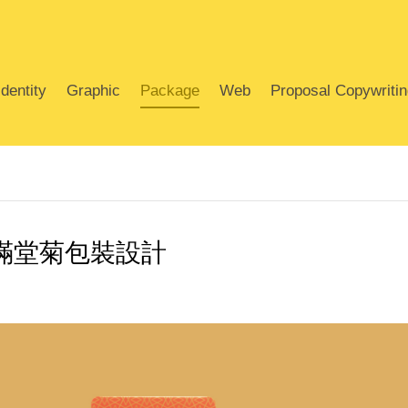
dentity
Graphic
Package
Web
Proposal Copywriti
滿堂菊包裝設計