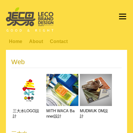
Home
About
Contact
Web
三大水LOGO設
MITH WACA Ba
MUDMUK DM設
計
nner設計
計