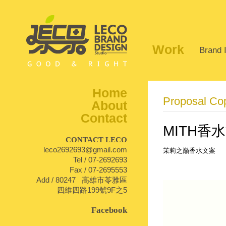
Work
Brand I
Home
Proposal Cop
About
Contact
MITH香
CONTACT LECO
leco2692693@gmail.com
茉莉之巔香水文案
Tel / 07-2692693
1
2
3
4
Fax / 07-2695553
Add / 80247 高雄市苓雅區
四維四路199號9F之5
Facebook