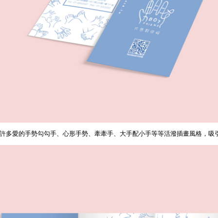
以許多愛的手勢勾勾手、心形手勢、牽牽手、大手配小手等等活潑插畫風格，吸