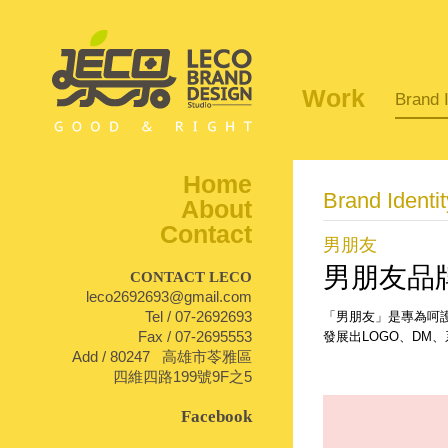
Work
Brand I
Home
Brand Identit
About
Contact
男朋友
男朋友品
CONTACT LECO
leco2692693@gmail.com
Tel / 07-2692693
「男朋友」是專為呵
1
Fax / 07-2695553
發展出LOGO、DM
Add / 80247 高雄市苓雅區
四維四路199號9F之5
Facebook