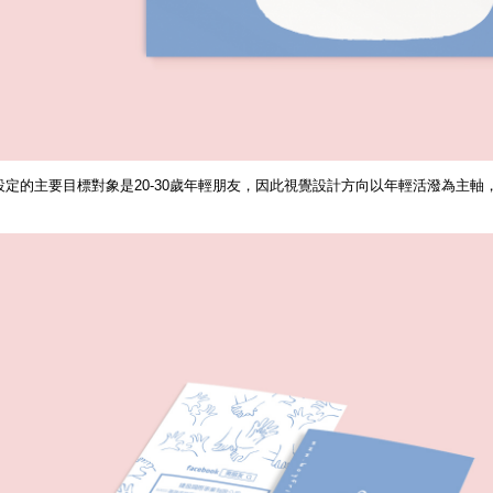
定的主要目標對象是20-30歲年輕朋友，因此視覺設計方向以年輕活潑為主軸