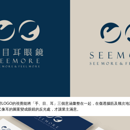
望LOGO的視覺能將「手、目、耳」三個意涵彙整在一起，在傷透腦筋及幾次
又像耳的圖案變成眼鏡的反光處，才讓業主滿意。