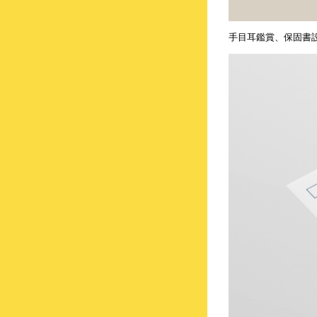
手目耳鑑賞、保固書