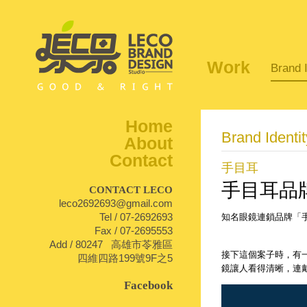
Work
Brand I
Home
Brand Identit
About
Contact
手目耳
手目耳品
CONTACT LECO
leco2692693@gmail.com
Tel / 07-2692693
知名眼鏡連鎖品牌「手
1
Fax / 07-2695553
Add / 80247 高雄市苓雅區
接下這個案子時，有
四維四路199號9F之5
鏡讓人看得清晰，連
Facebook