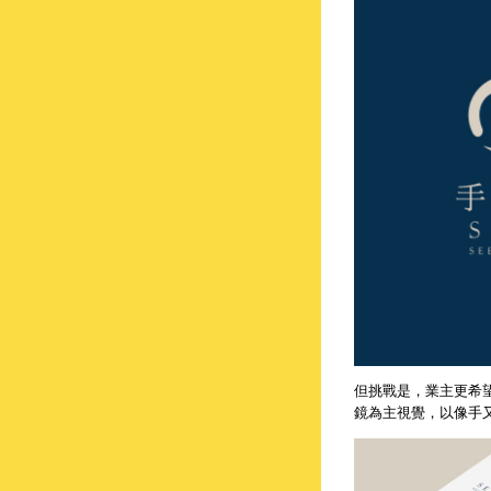
但挑戰是，業主更希
鏡為主視覺，以像手