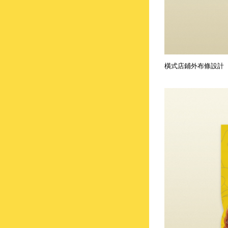
橫式店鋪外布條設計