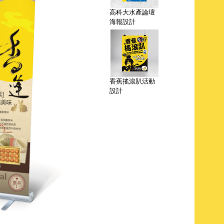
高科大水產論壇
海報設計
香蕉搖滾趴活動
設計