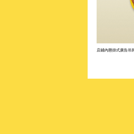
店鋪內懸掛式廣告吊