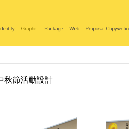
dentity
Graphic
Package
Web
Proposal Copywriti
中秋節活動設計