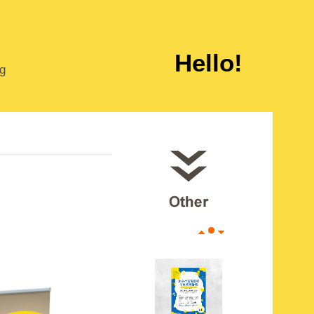
Hello!
ng