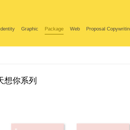
dentity
Graphic
Package
Web
Proposal Copywriti
天想你系列