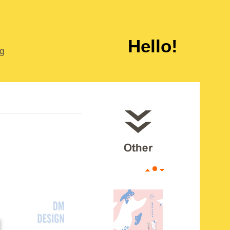
Hello!
ng